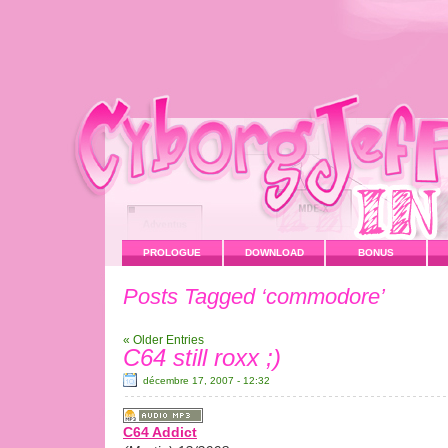
PROLOGUE
DOWNLOAD
BONUS
Posts Tagged ‘commodore’
« Older Entries
C64 still roxx ;)
décembre 17, 2007 - 12:32
C64 Addict