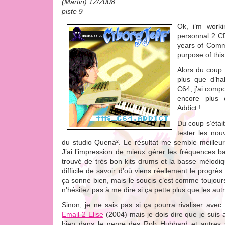
(Martin) 12/2008
piste 9
Ok, i’m worki
personnal 2 CD
years of Comm
purpose of thi
Alors du coup 
plus que d’ha
C64, j’ai com
encore plus
Addict !
Du coup s’étai
tester les nou
du studio Quena². Le résultat me semble meille
J’ai l’impression de mieux gérer les fréquences bas
trouvé de très bon kits drums et la basse mélodi
difficile de savoir d’où viens réellement le progrè
ça sonne bien, mais le soucis c’est comme toujours 
n’hésitez pas à me dire si ça pette plus que les autr
Sinon, je ne sais pas si ça pourra rivaliser avec
Email 2 Elise
(2004) mais je dois dire que je suis
bien dans le genre des Rob Hubbard et autres 