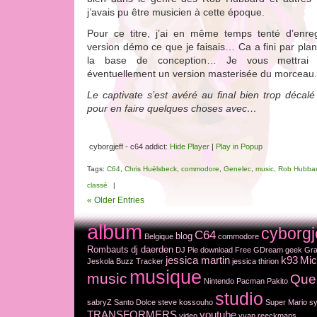
j’avais pu être musicien à cette époque.
Pour ce titre, j’ai en même temps tenté d’enreg
version démo ce que je faisais… Ca a fini par plant
la base de conception… Je vous mettrai 
éventuellement un version masterisée du morceau.
Le captivate s’est avéré au final bien trop décal
pour en faire quelques choses avec…
cyborgjeff - c64 addict:
Hide Player
|
Play in Popup
Tags:
C64
,
Chris Huëlsbeck
,
commodore
,
Genelec
,
music
,
Rob Hubba
classé
|
« Older Entries
album
cyborgj
C64
blog
Belgique
commodore
Rombauts
dj daerden
DJ Pie
download
Free
GDream
geek
Gra
jessica martin
k93
Mic
Jeskola Buzz Tracker
jessica thirion
musique
music
Que
Nintendo
Pacman
Pakito
studio
sabryZ
Santo Dolce
steve kossouho
Super Mario
sy
TRANSFORMERS
youtube
video
yvan reeckmans