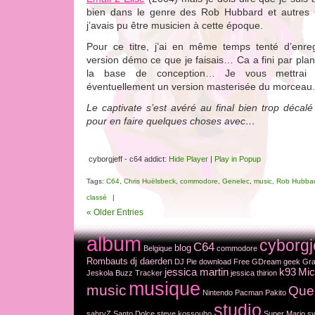
bien dans le genre des Rob Hubbard et autres 
j’avais pu être musicien à cette époque.
Pour ce titre, j’ai en même temps tenté d’enreg
version démo ce que je faisais… Ca a fini par plant
la base de conception… Je vous mettrai 
éventuellement un version masterisée du morceau.
Le captivate s’est avéré au final bien trop décal
pour en faire quelques choses avec…
cyborgjeff - c64 addict:
Hide Player
|
Play in Popup
Tags:
C64
,
Chris Huëlsbeck
,
commodore
,
Genelec
,
music
,
Rob Hubba
classé
|
« Older Entries
album
cyborgj
C64
blog
Belgique
commodore
Rombauts
dj daerden
DJ Pie
download
Free
GDream
geek
Gra
jessica martin
k93
Mic
Jeskola Buzz Tracker
jessica thirion
musique
music
Que
Nintendo
Pacman
Pakito
studio
sabryZ
Santo Dolce
steve kossouho
Super Mario
sy