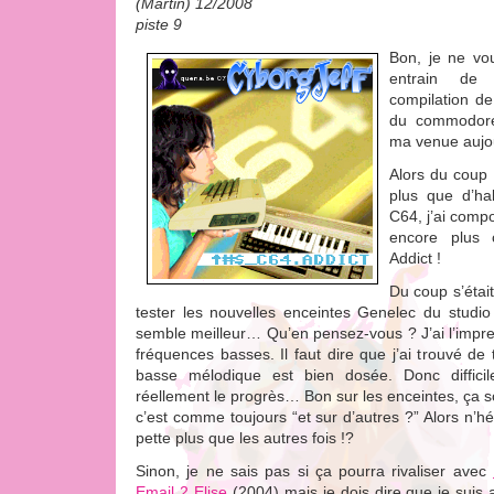
(Martin) 12/2008
piste 9
Bon, je ne vou
entrain de
compilation d
du commodore
ma venue aujo
Alors du coup 
plus que d’ha
C64, j’ai com
encore plus
Addict !
Du coup s’étai
tester les nouvelles enceintes Genelec du studi
semble meilleur… Qu’en pensez-vous ? J’ai l’impre
fréquences basses. Il faut dire que j’ai trouvé de 
basse mélodique est bien dosée. Donc difficil
réellement le progrès… Bon sur les enceintes, ça s
c’est comme toujours “et sur d’autres ?” Alors n’hé
pette plus que les autres fois !?
Sinon, je ne sais pas si ça pourra rivaliser avec
Email 2 Elise
(2004) mais je dois dire que je suis