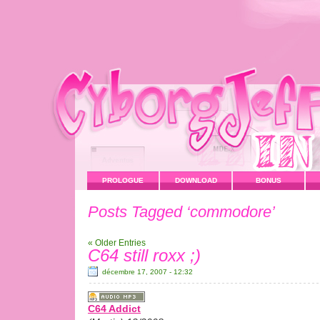
PROLOGUE
DOWNLOAD
BONUS
Posts Tagged ‘commodore’
« Older Entries
C64 still roxx ;)
décembre 17, 2007 - 12:32
C64 Addict