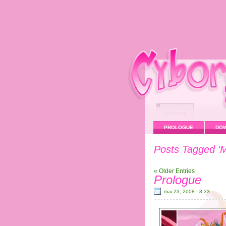
PROLOGUE
DO
Posts Tagged ‘M
« Older Entries
Prologue
mai 23, 2008 - 8:33