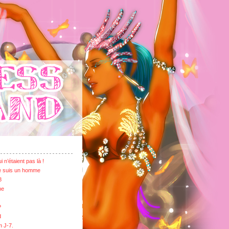
 n’étaient pas là !
je suis un homme
8
ne
?
d
m J-7.