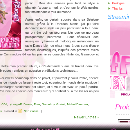
public… Bien des années plus tard, le style a
Prologue
changé, l’artiste a muri, et c’est sur le Web qu’elles
Thanks
font maintenant le tour du monde…
Streami
Après enfin, un certain succès dans sa Belgique
natale, grâce à la Daerden Mania, j’ai pu faire
découvrir mon style un peu particulier à tout ceux
qui ont été voir un peu plus loin que ce morceau
politiquement incorrecte… Pour découvrir des
musiques rythmées et mélodiques mélangeant un
style Dance bien de chez nous à des sons d’outre
tombes électroniques, inspirés des premiers micro
hique Commodore 64 ou les premières consoles Nintendo, Gameboy et
d’être mon premier album, il m’a demandé 2 ans de travail, deux fois
mbreuses remises en question et réflexions techniques…
 ai investi beaucoup dans ce projet, et pourtant je vous l’offre, encore
s ce monde ou l’argent règle tout, et surtout le monde de la musique !
lécharger rapidement cet album, et si vous en avez un peu à perdre,
 l’histoire de chacun des morceaux qu’il contient ou a me laisser un peu
,
C64
,
cyborgjeff
,
Dance
,
Free
,
Gameboy
,
Gratuit
,
Michel Daerden
,
s
Posted in
Non classé
|
Newer Entries »