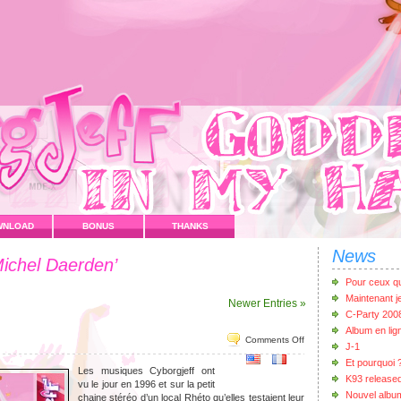
WNLOAD
BONUS
THANKS
News
ichel Daerden’
Pour ceux qui
Maintenant 
Newer Entries »
C-Party 200
Album en lig
Comments Off
J-1
Et pourquoi 
Les musiques Cyborgjeff ont
K93 release
vu le jour en 1996 et sur la petit
Nouvel albu
chaine stéréo d’un local Rhéto qu’elles testaient leur