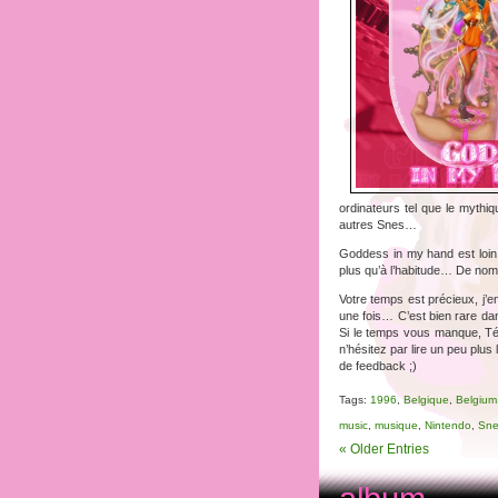
ordinateurs tel que le myt
autres Snes…
Goddess in my hand est loin 
plus qu’à l’habitude… De no
Votre temps est précieux, j’en
une fois… C’est bien rare dan
Si le temps vous manque, Té
n’hésitez par lire un peu plus
de feedback ;)
Tags:
1996
,
Belgique
,
Belgium
music
,
musique
,
Nintendo
,
Sne
« Older Entries