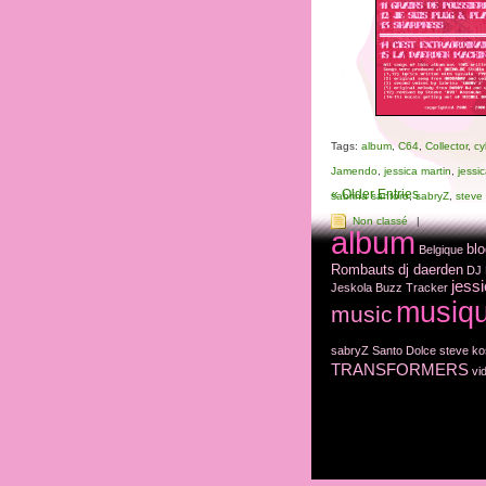
Tags:
album
,
C64
,
Collector
,
cy
Jamendo
,
jessica martin
,
jessic
« Older Entries
sabrina santoro
,
sabryZ
,
steve
Non classé
|
album
blo
Belgique
Rombauts
dj daerden
DJ 
jess
Jeskola Buzz Tracker
musiq
music
sabryZ
Santo Dolce
steve k
TRANSFORMERS
vi