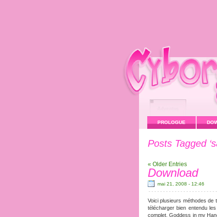
PROLOGUE
DO
Posts Tagged ‘s
« Older Entries
Download
mai 21, 2008 - 12:46
Voici plusieurs méthodes de
télécharger bien entendu les
complet. Goddess in my Hand 