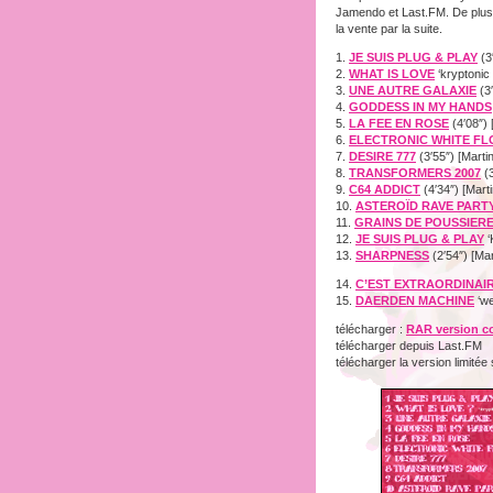
Jamendo et Last.FM. De plus 
la vente par la suite.
1.
JE SUIS PLUG & PLAY
(3
2.
WHAT IS LOVE
‘kryptonic
3.
UNE AUTRE GALAXIE
(3′
4.
GODDESS IN MY HANDS
5.
LA FEE EN ROSE
(4′08″) 
6.
ELECTRONIC WHITE F
7.
DESIRE 777
(3′55″) [Martin
8.
TRANSFORMERS 2007
(3
9.
C64 ADDICT
(4′34″) [Marti
10.
ASTEROÏD RAVE PART
11.
GRAINS DE POUSSIER
12.
JE SUIS PLUG & PLAY
‘
13.
SHARPNESS
(2′54″) [Mar
14.
C’EST EXTRAORDINAI
15.
DAERDEN MACHINE
‘we
télécharger :
RAR version c
télécharger depuis Last.FM
télécharger la version limitée