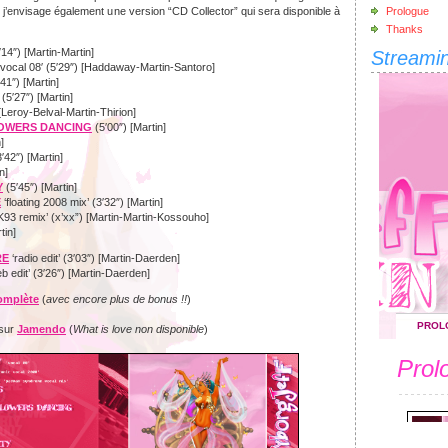
j’envisage également une version “CD Collector” qui sera disponible à
Prologue
Thanks
′14″) [Martin-Martin]
Streami
 vocal 08′ (5′29″) [Haddaway-Martin-Santoro]
41″) [Martin]
(5′27″) [Martin]
[Leroy-Belval-Martin-Thirion]
LOWERS DANCING
(5′00″) [Martin]
]
′42″) [Martin]
n]
Y
(5′45″) [Martin]
E
‘floating 2008 mix’ (3′32″) [Martin]
K93 remix’ (x’xx”) [Martin-Martin-Kossouho]
tin]
RE
‘radio edit’ (3′03″) [Martin-Daerden]
b edit’ (3′26″) [Martin-Daerden]
omplète
(
avec encore plus de bonus !!
)
 sur
Jamendo
(
What is love non disponible
)