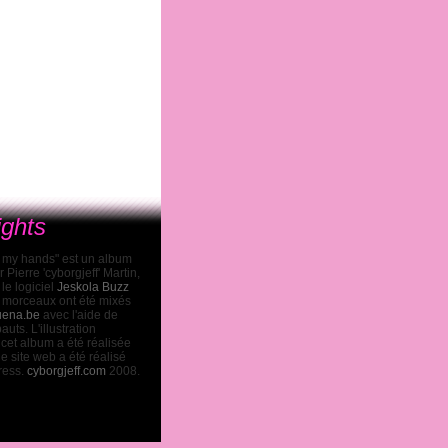
ights
 my hands" est un album
Pierre 'cyborgjeff' Martin,
 le logiciel
Jeskola Buzz
s morceaux ont été mixés
ena.be
avec l'aide de
uts. L'illustration
 cet album a été réalisée
Ce site web a été réalisé
ress.
cyborgjeff.com
2008.