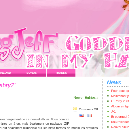
WNLOAD
BONUS
THANKS
News
abryZ’
Pour ceux qui
Maintenant 
Newer Entries »
C-Party 200
Album en lig
Comments Off
J-1
Et pourquoi 
 téléchargement de ce nouvel album. Vous pouvez
K93 release
 titres un à un, mais également un package .ZIP
Nouvel albu
est également disponible sur les plate-formes de musiques gratuites