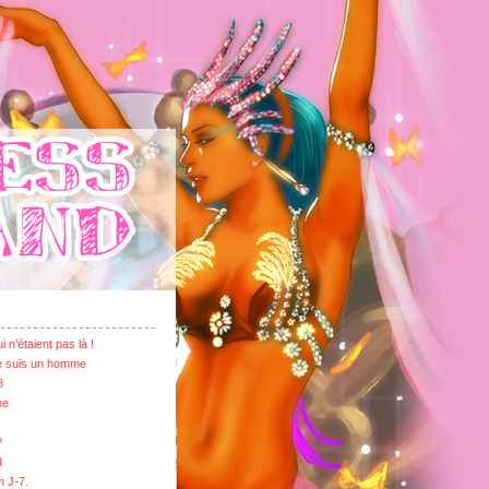
 n’étaient pas là !
je suis un homme
8
ne
?
d
m J-7.