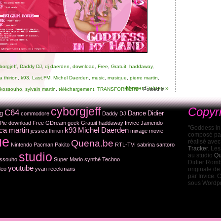
borgjeff
,
Daddy DJ
,
dj daerden
,
download
,
Free
,
Gratuit
,
haddaway
,
a thirion
,
k93
,
Last.FM
,
Michel Daerden
,
music
,
musique
,
pierre martin
,
Newer Entries »
 kossouho
,
sylvain martin
,
téléchargement
,
TRANSFORMERS
Posted in
cyborgjeff
Copyr
C64
g
Dance
Didier
commodore
Daddy DJ
Pie
download
Free
GDream
geek
Gratuit
haddaway
Invice
Jamendo
"Goddess in
ica martin
k93
Michel Daerden
jessica thirion
mixage
movie
composé par 
ue
Quena.be
réalisé avec
Nintendo
Pacman
Pakito
RTL-TVI
sabrina santoro
Tracker
. Le
studio
au studio
Qu
ossouho
Super Mario
synthé
Techno
Didier Romba
youtube
deo
yvan reeckmans
originale de
par Invice. 
sous Wordp