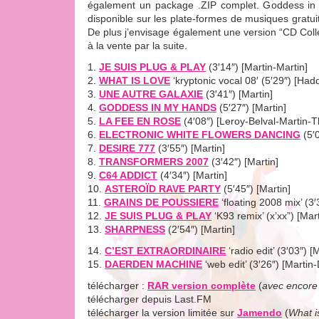
également un package .ZIP complet. Goddess in
disponible sur les plate-formes de musiques gratu
De plus j’envisage également une version “CD Colle
à la vente par la suite.
1.
JE SUIS PLUG & PLAY
(3′14″) [Martin-Martin]
2.
WHAT IS LOVE
‘kryptonic vocal 08′ (5′29″) [Ha
3.
UNE AUTRE GALAXIE
(3′41″) [Martin]
4.
GODDESS IN MY HANDS
(5′27″) [Martin]
5.
LA FEE EN ROSE
(4′08″) [Leroy-Belval-Martin-Th
6.
ELECTRONIC WHITE FLOWERS DANCING
(5′0
7.
DESIRE 777
(3′55″) [Martin]
8.
TRANSFORMERS 2007
(3′42″) [Martin]
9.
C64 ADDICT
(4′34″) [Martin]
10.
ASTEROÏD RAVE PARTY
(5′45″) [Martin]
11.
GRAINS DE POUSSIERE
‘floating 2008 mix’ (3′
12.
JE SUIS PLUG & PLAY
‘K93 remix’ (x’xx”) [Ma
13.
SHARPNESS
(2′54″) [Martin]
14.
C’EST EXTRAORDINAIRE
‘radio edit’ (3′03″) 
15.
DAERDEN MACHINE
‘web edit’ (3′26″) [Martin
télécharger :
RAR version complète
(
avec encore 
télécharger depuis Last.FM
télécharger la version limitée sur
Jamendo
(
What i