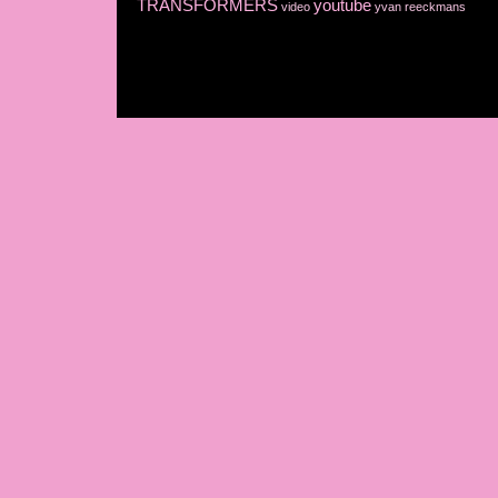
TRANSFORMERS
youtube
video
yvan reeckmans