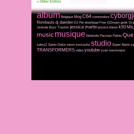
« Older Entries
album
cyborgj
C64
blog
Belgique
commodore
Rombauts
dj daerden
DJ Pie
download
Free
GDream
geek
Gra
jessica martin
k93
Mic
Jeskola Buzz Tracker
jessica thirion
musique
music
Que
Nintendo
Pacman
Pakito
studio
sabryZ
Santo Dolce
steve kossouho
Super Mario
sy
TRANSFORMERS
youtube
video
yvan reeckmans