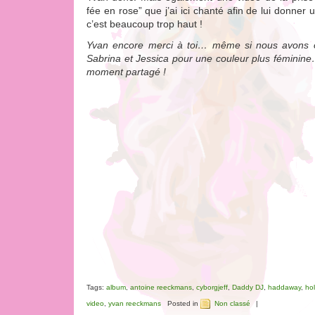
fée en rose” que j’ai ici chanté afin de lui donne
c’est beaucoup trop haut !
Yvan encore merci à toi… même si nous avons or
Sabrina et Jessica pour une couleur plus féminine
moment partagé !
Tags:
album
,
antoine reeckmans
,
cyborgjeff
,
Daddy DJ
,
haddaway
,
hol
video
,
yvan reeckmans
Posted in
Non classé
|