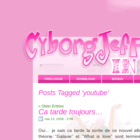
PROLOGUE
DOWNLOAD
BONUS
Posts Tagged ‘youtube’
« Older Entries
Ca tarde toujours…
mai 13, 2008 - 3:59
Oui… je sais ca tarde la sortie de ce nouvel 
théorie “Galaxie” et “What is love” sont termin