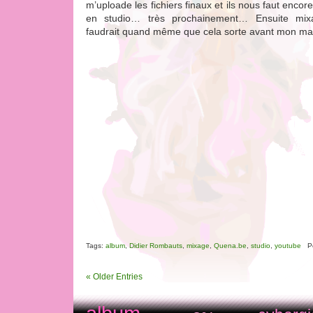
m’uploade les fichiers finaux et ils nous faut encor
en studio… très prochainement… Ensuite mix
faudrait quand même que cela sorte avant mon mar
Tags:
album
,
Didier Rombauts
,
mixage
,
Quena.be
,
studio
,
youtube
Po
« Older Entries