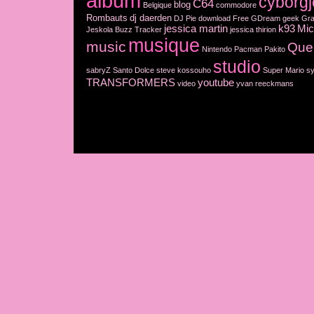
album
cyborgj
C64
blog
Belgique
commodore
Rombauts
dj daerden
DJ Pie
download
Free
GDream
geek
Gra
jessica martin
k93
Mic
Jeskola Buzz Tracker
jessica thirion
musique
music
Que
Nintendo
Pacman
Pakito
studio
sabryZ
Santo Dolce
steve kossouho
Super Mario
sy
TRANSFORMERS
youtube
video
yvan reeckmans