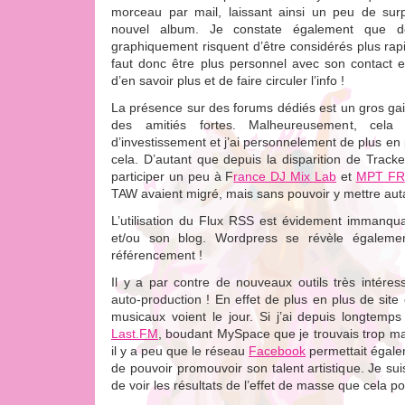
morceau par mail, laissant ainsi un peu de surp
nouvel album. Je constate également que d
graphiquement risquent d’être considérés plus r
faut donc être plus personnel avec son contact 
d’en savoir plus et de faire circuler l’info !
La présence sur des forums dédiés est un gros gai
des amitiés fortes. Malheureusement, cel
d’investissement et j’ai personnelement de plus en p
cela. D’autant que depuis la disparition de Track
participer un peu à F
rance DJ Mix Lab
et
MPT FR
TAW avaient migré, mais sans pouvoir y mettre auta
L’utilisation du Flux RSS est évidement immanqu
et/ou son blog. Wordpress se révèle égalemen
référencement !
Il y a par contre de nouveaux outils très intéres
auto-production ! En effet de plus en plus de sit
musicaux voient le jour. Si j’ai depuis longtemp
Last.FM
, boudant MySpace que je trouvais trop mal
il y a peu que le réseau
Facebook
permettait égalem
de pouvoir promouvoir son talent artistique. Je sui
de voir les résultats de l’effet de masse que cela p