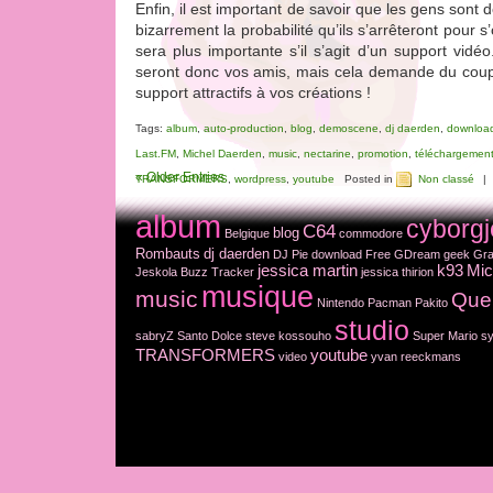
Enfin, il est important de savoir que les gens sont 
bizarrement la probabilité qu’ils s’arrêteront pour 
sera plus importante s’il s’agit d’un support vidé
seront donc vos amis, mais cela demande du coup
support attractifs à vos créations !
Tags:
album
,
auto-production
,
blog
,
demoscene
,
dj daerden
,
downloa
Last.FM
,
Michel Daerden
,
music
,
nectarine
,
promotion
,
téléchargemen
« Older Entries
TRANSFORMERS
,
wordpress
,
youtube
Posted in
Non classé
|
album
cyborgj
C64
blog
Belgique
commodore
Rombauts
dj daerden
DJ Pie
download
Free
GDream
geek
Gra
jessica martin
k93
Mic
Jeskola Buzz Tracker
jessica thirion
musique
music
Que
Nintendo
Pacman
Pakito
studio
sabryZ
Santo Dolce
steve kossouho
Super Mario
sy
TRANSFORMERS
youtube
video
yvan reeckmans