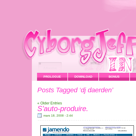
PROLOGUE
DOWNLOAD
BONUS
Posts Tagged ‘dj daerden’
« Older Entries
S’auto-produire.
mars 18, 2008 - 2:44