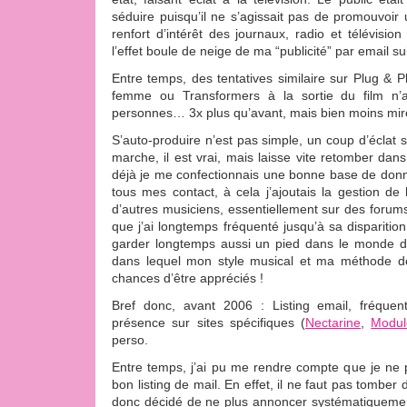
séduire puisqu’il ne s’agissait pas de promouvoir 
renfort d’intérêt des journaux, radio et télévision 
l’effet boule de neige de ma “publicité” par email sui
Entre temps, des tentatives similaire sur Plug & P
femme ou Transformers à la sortie du film n’at
personnes… 3x plus qu’avant, mais bien moins miro
S’auto-produire n’est pas simple, un coup d’éclat su
marche, il est vrai, mais laisse vite retomber dan
déjà je me confectionnais une bonne base de don
tous mes contact, à cela j’ajoutais la gestion de
d’autres musiciens, essentiellement sur des foru
que j’ai longtemps fréquenté jusqu’à sa disparition
garder longtemps aussi un pied dans le monde 
dans lequel mon style musical et ma méthode de
chances d’être appréciés !
Bref donc, avant 2006 : Listing email, fréquen
présence sur sites spécifiques (
Nectarine
,
Modul
perso.
Entre temps, j’ai pu me rendre compte que je ne 
bon listing de mail. En effet, il ne faut pas tomber
donc décidé de ne plus annoncer systématiquemen