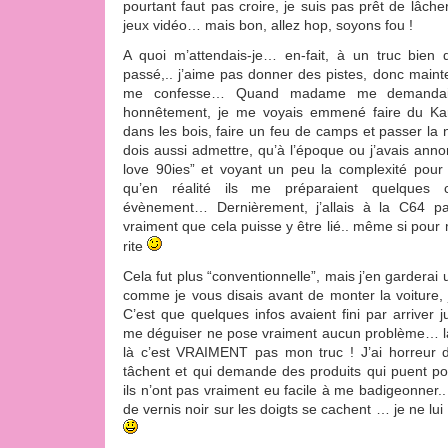
pourtant faut pas croire, je suis pas prêt de lâc
jeux vidéo… mais bon, allez hop, soyons fou !
A quoi m’attendais-je… en-fait, à un truc bien d
passé,.. j’aime pas donner des pistes, donc maint
me confesse… Quand madame me demandait 
honnêtement, je me voyais emmené faire du Kart
dans les bois, faire un feu de camps et passer la n
dois aussi admettre, qu’à l’époque ou j’avais annon
love 90ies” et voyant un peu la complexité pour 
qu’en réalité ils me préparaient quelques
évènement… Dernièrement, j’allais à la C64 pa
vraiment que cela puisse y être lié.. même si pour m
rite
Cela fut plus “conventionnelle”, mais j’en gardera
comme je vous disais avant de monter la voiture, j’
C’est que quelques infos avaient fini par arriver j
me déguiser ne pose vraiment aucun problème… la
là c’est VRAIMENT pas mon truc ! J’ai horreur de
tâchent et qui demande des produits qui puent po
ils n’ont pas vraiment eu facile à me badigeonner..
de vernis noir sur les doigts se cachent … je ne lu