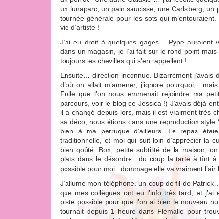
un lunaparc, un pain saucisse, une Carlsberg, un 
tournée générale pour les sots qui m’entouraien
vie d’artiste !
J’ai eu droit à quelques gages… Pype auraient v
dans un magasin, je l’ai fait sur le rond point mais 
toujours les chevilles qui s’en rappellent !
Ensuite… direction inconnue. Bizarrement j’avais de
d’où on allait m’amener, j’ignore pourquoi,.. mais
Folle que l’on nous emmenait rejoindre ma pet
parcours, voir le blog de Jessica !) J’avais déjà e
il a changé depuis lors, mais il est vraiment très 
sa déco, nous étions dans une reproduction style “L
bien à ma perruque d’ailleurs. Le repas étaie
traditionnelle, et moi qui suit loin d’apprécier la cu
bien goûté. Bon, petite subtilité de la maison, on 
plats dans le désordre.. du coup la tarte à tînt 
possible pour moi.. dommage elle va vraiment l’ai
J’allume mon téléphone. un coup de fil de Patrick… 
que mes collègues ont eu l’info très tard, et j’a
piste possible pour que l’on ai bien le nouveau 
tournait depuis 1 heure dans Flémalle pour trouve