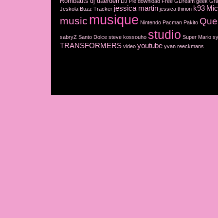
Rombauts
dj daerden
DJ Pie
download
Free
GDream
geek
Gra
jessica martin
k93
Mic
Jeskola Buzz Tracker
jessica thirion
musique
music
Que
Nintendo
Pacman
Pakito
studio
sabryZ
Santo Dolce
steve kossouho
Super Mario
sy
TRANSFORMERS
youtube
video
yvan reeckmans