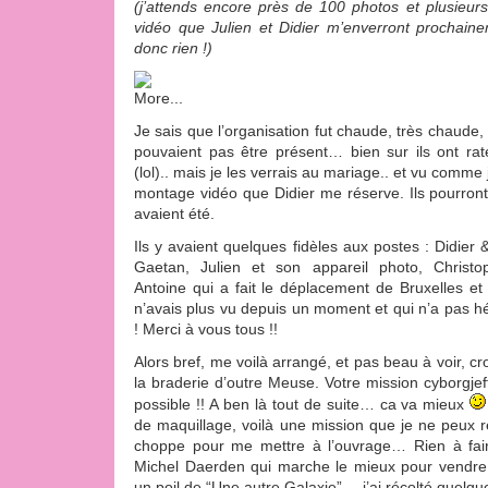
(j’attends encore près de 100 photos et plusieur
vidéo que Julien et Didier m’enverront prochain
donc rien !)
Je sais que l’organisation fut chaude, très chaude,
pouvaient pas être présent… bien sur ils ont ra
(lol).. mais je les verrais au mariage.. et vu comme j’
montage vidéo que Didier me réserve. Ils pourront
avaient été.
Ils y avaient quelques fidèles aux postes : Didier
Gaetan, Julien et son appareil photo, Christ
Antoine qui a fait le déplacement de Bruxelles e
n’avais plus vu depuis un moment et qui n’a pas hés
! Merci à vous tous !!
Alors bref, me voilà arrangé, et pas beau à voir, c
la braderie d’outre Meuse. Votre mission cyborgjef
possible !! A ben là tout de suite… ca va mieux
de maquillage, voilà une mission que je ne peux r
choppe pour me mettre à l’ouvrage… Rien à faire,
Michel Daerden qui marche le mieux pour vendre 
un poil de “Une autre Galaxie”… j’ai récolté quelqu