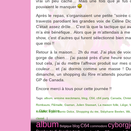
vrai un peu caché… Mais une fois que je fus d
pouvaient le manquer
Après le repas, s’organisaient une petite “soirée
travestis parodiant les grandes voix de Céline Di
C’était assez drôle… C’est là que la tactique qui a
m’a été bénéfique.. Alors que je m’attendais à me
show, c’est d’autres qui furent sélectionné bien m
que moi !!
Retour à la maison… 2h du mat. J’ai plus de voi
gorge de chien… j’ai passé près d’une heure sous 
tout cela, j’ai du mettre l’affreux produit sur mes o
couleur… et j’ai dormis comme une masse ! Dur
dimanche, un shopping du Rire m’attends pourtant,
GP de Canada.
Encore merci à tous pour cette journée !!
Tags:
album
,
antoine reeckmans
,
blog
,
C64
,
c64 party
,
Canada
,
Chris
Rombauts
,
Flémalle
,
Gaetan
,
Julien Stassart
,
La maison folle
,
Liège
,
« Older Entries
Schaffer
,
Pype
,
Santo Dolce
,
Shopping du rire
,
Stéphane Beelen
,
Wii
classé
|
album
cyborgj
C64
blog
Belgique
commodore