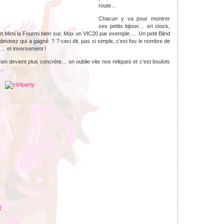
route…
Chacun y va pour montrer
ses petits bijoux… en stock,
 Mimi la Fourmi bien sur, Max un VIC20 par exemple…. Un petit Blind
evinez qui a gagné ? ? ceci dit, pas si simple, c’est fou le nombre de
s… et inversement !
ion devient plus concrète… on oublie vite nos reliques et c’est boulots
e…
/