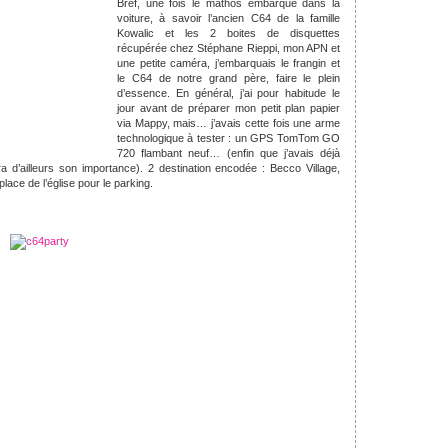
Bref, une fois le mathos embarqué dans la
voiture, à savoir l’ancien C64 de la famille
Kowalic et les 2 boites de disquettes
récupérée chez Stéphane Rieppi, mon APN et
une petite caméra, j’embarquais le frangin et
le C64 de notre grand père, faire le plein
d’essence. En général, j’ai pour habitude le
jour avant de préparer mon petit plan papier
via Mappy, mais… j’avais cette fois une arme
technologique à tester : un GPS TomTom GO
720 flambant neuf… (enfin que j’avais déjà
a d’ailleurs son importance). 2 destination encodée : Becco Village,
 place de l’église pour le parking.