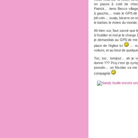
on passe à coté de chez
Patrick… tiens Becco village
à gauche,… mais le GPS dit tou
joli coin… ouaip, bizarre on e
le barbec le moins du monde…
Ah bien sur, faut savoir que
à l’oublier et moi je le char
je demandais au GPS de me m
place de l’église ici
… ou 
voiture, et au bout de quelque
Toc, toc.. bonjour… ah je 
donne ??? Pcq c’est tjs symp
pseudo… un Nicolas ca me pa
compagnie