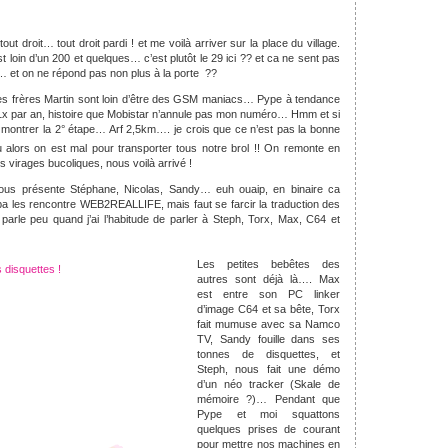
t droit… tout droit pardi ! et me voilà arriver sur la place du village.
st loin d’un 200 et quelques… c’est plutôt le 29 ici ?? et ca ne sent pas
 et on ne répond pas non plus à la porte ??
 les frères Martin sont loin d’être des GSM maniacs… Pype à tendance
ge 1x par an, histoire que Mobistar n’annule pas mon numéro… Hmm et si
ontrer la 2° étape… Arf 2,5km…. je crois que ce n’est pas la bonne
alors on est mal pour transporter tous notre brol !! On remonte en
s virages bucoliques, nous voilà arrivé !
vous présente Stéphane, Nicolas, Sandy… euh ouaip, en binaire ca
a les rencontre WEB2REALLIFE, mais faut se farcir la traduction des
rle peu quand j’ai l’habitude de parler à Steph, Torx, Max, C64 et
Les petites bebêtes des
autres sont déjà là…. Max
est entre son PC linker
d’image C64 et sa bête, Torx
fait mumuse avec sa Namco
TV, Sandy fouille dans ses
tonnes de disquettes, et
Steph, nous fait une démo
d’un néo tracker (Skale de
mémoire ?)… Pendant que
Pype et moi squattons
quelques prises de courant
pour mettre nos machines en