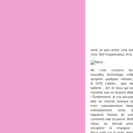
testé un peu avant, cela aur
chez Stef l’organisateur, et la
Ah c’est cocasse les
nouvelles technologie, voilà
qu’après quelques minutes,
le GPS s’éteint… plus de
batterie… Arf, et nous qui ne
sommes pas en avance déjà
! Évidemment, je n’ai aucune
idée du chemin, puisque je
m’en volontairement étais
volontairement remis à
l’appareil, histoire de voir
comment cela se passe. Bref
retour au bercail pour
récupérer le chargeur…
Nous voilà sur la route, tiens