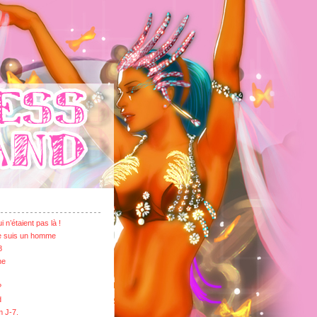
 n’étaient pas là !
je suis un homme
8
ne
?
d
m J-7.