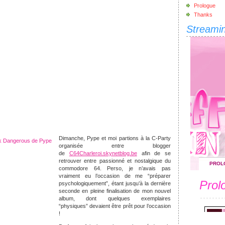
Prologue
Thanks
Streami
Dimanche, Pype et moi partions à la C-Party
organisée entre blogger
de
C64Charleroi.skynetblog.be
afin de se
retrouver entre passionné et nostalgique du
commodore 64. Perso, je n’avais pas
vraiment eu l’occasion de me “préparer
psychologiquement”, étant jusqu’à la dernière
seconde en pleine finalisation de mon nouvel
album, dont quelques exemplaires
“physiques” devaient être prêt pour l’occasion
!