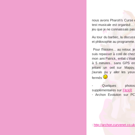
nous avons Pharoh’s Curse et
test musicale est organisé… d
jeu que je ne connaissais pa
Au tour du barbec, la discuss
et philosophie au programm
Pour l’histoire… au retour, je
suis repasser à coté de chez
mon ami Patrick, enfait c’était
à 5 minutes.. sans GPS en
jettant un oeil sur Mappy,
j’aurais pu y aller les yeux
fermés
- Quelques photos
supplémentaires sur
FlickR
- Archon Evolution sur PC
:
http://archon.curvenet.co.uk