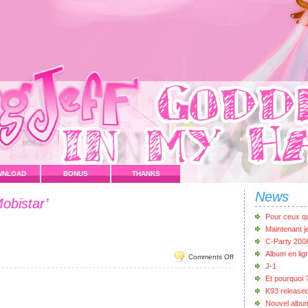
WNLOAD
BONUS
THANKS
News
obistar’
Pour ceux qui
Maintenant 
C-Party 200
Album en lig
Comments Off
J-1
Et pourquoi 
K93 release
Nouvel albu